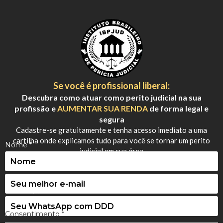
Se você é profissional liberal:
Descubra como atuar como perito judicial na sua
profissão e
AUMENTAR SUA RENDA
de forma legal e
segura
Cadastre-se gratuitamente e tenha acesso imediato a uma
cartilha onde explicamos tudo para você se tornar um perito
N
Nome
*
judicial em sua área
o
E-mail
*
m
e
WhatsApp
*
E
-
Consentimento
*
m