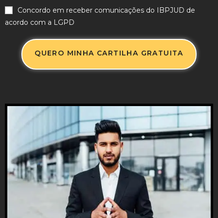
a
Concordo em receber comunicações do IBPJUD de
i
acordo com a LGPD
l
C
QUERO MINHA CARTILHA GRATUITA
o
n
s
e
n
t
i
m
e
n
t
o