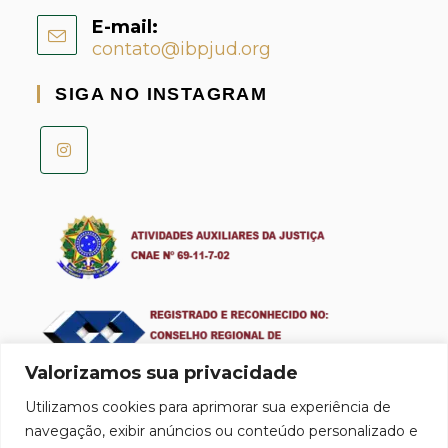
E-mail:
contato@ibpjud.org
SIGA NO INSTAGRAM
Valorizamos sua privacidade
Utilizamos cookies para aprimorar sua experiência de
Obrigatoriedade do registro CRA para Profissionais e Empresas de
navegação, exibir anúncios ou conteúdo personalizado e
Perícia Judicial e Administração de Empresas Lei 4.769/65.