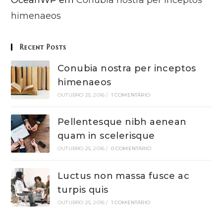
OceanWP
em
Conubia nostra per inceptos
himenaeos
Recent Posts
Conubia nostra per inceptos
himenaeos
OUTUBRO 25, 2016
/
1 COMENTÁRIO
Pellentesque nibh aenean
quam in scelerisque
OUTUBRO 25, 2016
/
0 COMENTÁRIO
Luctus non massa fusce ac
turpis quis
OUTUBRO 25, 2016
/
1 COMENTÁRIO