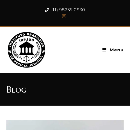
(11) 98235-0930
Menu
Blog