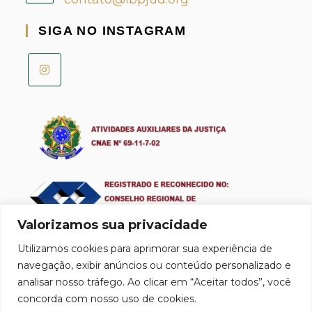
SIGA NO INSTAGRAM
Valorizamos sua privacidade
Utilizamos cookies para aprimorar sua experiência de
Obrigatoriedade do registro CRA para Profissionais e Empresas de
navegação, exibir anúncios ou conteúdo personalizado e
Perícia Judicial e Administração de Empresas Lei 4.769/65.
Exija o registro antes da contratação.
analisar nosso tráfego. Ao clicar em “Aceitar todos”, você
concorda com nosso uso de cookies.