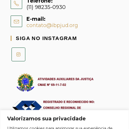
Telefone:
(11) 98235-0930
E-mail:
contato@ibpjud.org
SIGA NO INSTAGRAM
Valorizamos sua privacidade
Utilizamos cookies para aprimorar sua experiência de