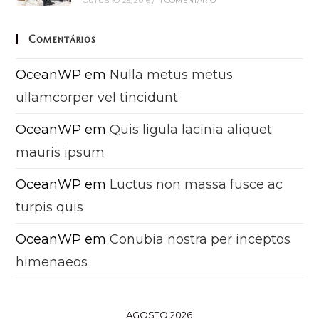
OUTUBRO 25, 2016
/
1 COMENTÁRIO
Comentários
OceanWP
em
Nulla metus metus
ullamcorper vel tincidunt
OceanWP
em
Quis ligula lacinia aliquet
mauris ipsum
OceanWP
em
Luctus non massa fusce ac
turpis quis
OceanWP
em
Conubia nostra per inceptos
himenaeos
AGOSTO 2026